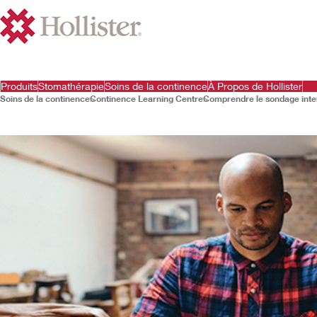
Produits
Stomathérapie
Soins de la continence
À Propos de Hollister
Soins de la continence
Continence Learning Centre
Comprendre le sondage inte