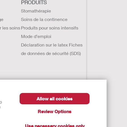
PRODUITS
Stomathérapie
ge
Soins de la continence
r les soins
Produits pour soins intensifs
Mode d’emploi
Déclaration sur le latex Fiches
de données de sécurité (SDS)
Allow all cookies
lp
e
Review Options
s effluents. Il s’agit de dispositifs
u titre de cette règlementation, le
Use necessary cookies only