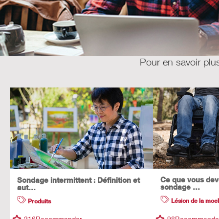
Pour en savoir plus,
Ce que vous deve
Sondage intermittent : Définition et
sondage …
aut…
Lésion de la moel
Produits
216
Recommander
98
Recommande