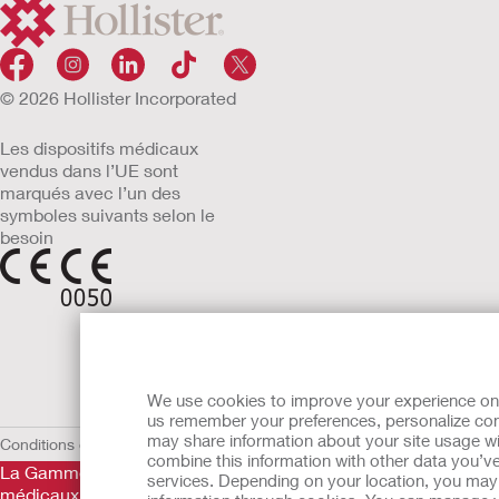
© 2026 Hollister Incorporated
Les dispositifs médicaux
vendus dans l’UE sont
marqués avec l’un des
symboles suivants selon le
besoin
We use cookies to improve your experience on ou
us remember your preferences, personalize cont
may share information about your site usage wi
Conditions d'utilisation
Politique de confidentialité
Utilisation des cooki
combine this information with other data you’ve
La Gamme de produits Hollister stomathérapie est constituée de 
services. Depending on your location, you may h
médicaux fabriqués par Hollister Incorporated. Ces dispositifs