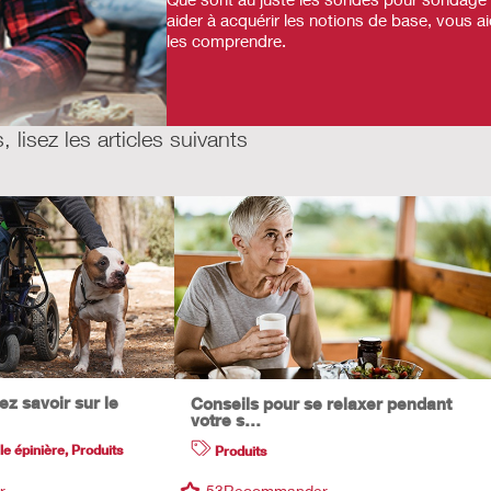
aider à acquérir les notions de base, vous 
les comprendre.
 lisez les articles suivants
z savoir sur le
Conseils pour se relaxer pendant
votre s…
le épinière
,
Produits
Produits
r
53
Recommander