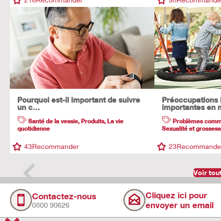
Pourquoi est-il important de suivre
Préoccupations 
un c…
importantes en
Santé de la vessie
,
Produits
,
La vie
Problèmes com
quotidienne
Sexualité et grosses
43
Recommander
23
Recommande
Voir tou
Cliquez ici pour
Contactez-nous
envoyer un email
0800 90626