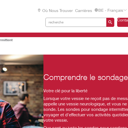
BE - Français
Où Nous Trouver
Carrières
Conta
rmittent
Comprendre le sondage 
Votre clé pour la liberté
Lorsque votre vessie ne reçoit pas de mess
appelle une vessie neurologique, et vous n
sonde. Les sondes pour sondage intermittente
voyager et d'effectuer vos activités quotid
votre vessie.
Que sont au juste les sondes pour sondage