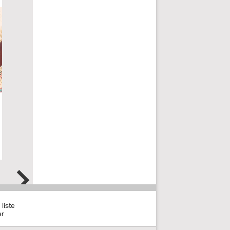
10
Recommander
liste
er