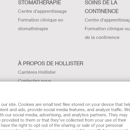
STOMATHÉRAPIE
SOINS DE LA
CONTINENCE
Centre d'apprentissage
Formation clinique en
Centre d'apprentissa
stomathérapie
Formation clinique su
de la continence
À PROPOS DE HOLLISTER
Carrières Hollister
Contactez nous
Sites internationaux
Histoire de Hollister
r site. Cookies are small text files stored on your device that he
Actualités et événements
ent and ads, provide social media features, and analyze traffic. W
th our social media, advertising, and analytics partners. They may
es
UE Avis au Dénonciateur
 provided to them or that they’ve collected from your use of their
dispositifs d’appareillage d’une stomie permettant le recueil de
ave the right to opt out of the sharing or sale of your personal
 médicaux sont des produits de santé règlementés qui portent, a