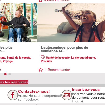
les plus
L’autosondage, pour plus de
 m…
confiance et…
muns
,
Santé de la vessie
,
Santé de la vessie
,
La vie quotidienne
,
se
,
Voyage
Produits
r
11
Recommander
tes les ressources
Inscrivez-vous
Contactez-nous!
Inscrivez-vous à notre 
Visitez Hollister Incorporated
de contacts pour rest
sur Facebook
informé