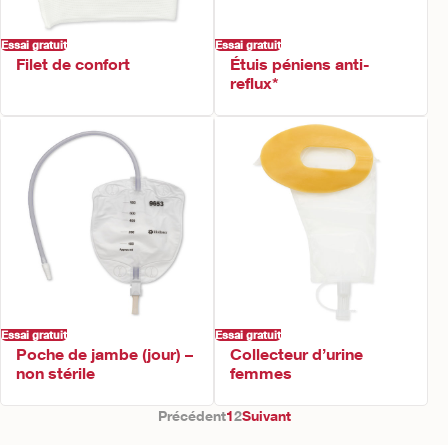
Essai gratuit
Essai gratuit
Filet de confort
Étuis péniens anti-
reflux*
Essai gratuit
Essai gratuit
Poche de jambe (jour) –
Collecteur d’urine
non stérile
femmes
Précédent
1
2
Suivant