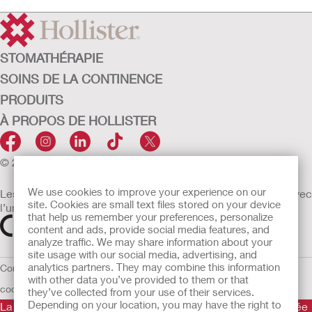
STOMATHÉRAPIE
SOINS DE LA CONTINENCE
PRODUITS
À PROPOS DE HOLLISTER
© 2026 Hollister Incorporated
We use cookies to improve your experience on our
Les dispositifs médicaux vendus dans l’UE sont marqués avec
site. Cookies are small text files stored on your device
l’un des symboles suivants selon le besoin
that help us remember your preferences, personalize
content and ads, provide social media features, and
analyze traffic. We may share information about your
site usage with our social media, advertising, and
analytics partners. They may combine this information
Conditions d'utilisation
Politique de confidentialité
Utilisation des
with other data you’ve provided to them or that
cookies
UE Avis au Dénonciateur
they’ve collected from your use of their services.
Depending on your location, you may have the right to
La Gamme de produits Hollister stomathérapie est constituée