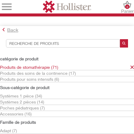
0
Panier
Back
Outils de recherche
Vos sélections:
catégorie de produit
Produits de stomathérapie
Produits de stomathérapie (71)
Produits des soins de la continence (17)
Votre sélection correspond à
71
résultats
Produits pour soins intensifs (6)
Trier par:
Sous-catégorie de produit
Systèmes 1 pièce (34)
Systèmes 2 pièces (14)
Poches pédiatriques (7)
Accessories (16)
Famille de produits
Adapt (7)