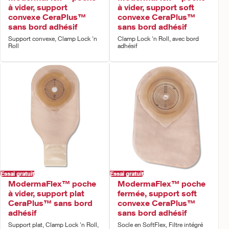
à vider, support
à vider, support soft
convexe CeraPlus™
convexe CeraPlus™
sans bord adhésif
sans bord adhésif
Support convexe, Clamp Lock 'n
Clamp Lock 'n Roll, avec bord
Roll
adhésif
Essai gratuit
Essai gratuit
ModermaFlex™ poche
ModermaFlex™ poche
à vider, support plat
fermée, support soft
CeraPlus™ sans bord
convexe CeraPlus™
adhésif
sans bord adhésif
Support plat, Clamp Lock 'n Roll,
Socle en SoftFlex, Filtre intégré