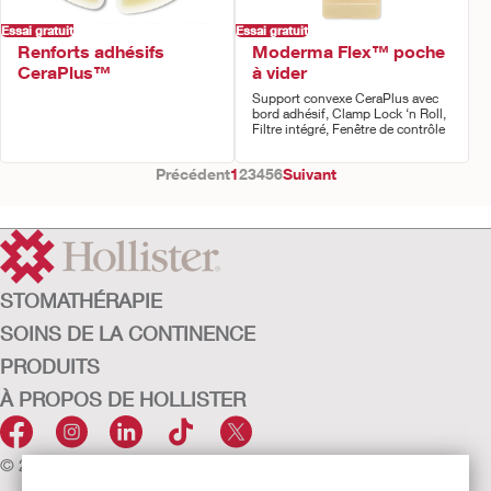
Essai gratuit
Essai gratuit
Renforts adhésifs
Moderma Flex™ poche
CeraPlus™
à vider
Support convexe CeraPlus avec
bord adhésif, Clamp Lock ‘n Roll,
Filtre intégré, Fenêtre de contrôle
Précédent
1
2
3
4
5
6
Suivant
STOMATHÉRAPIE
SOINS DE LA CONTINENCE
PRODUITS
À PROPOS DE HOLLISTER
© 2026 Hollister Incorporated