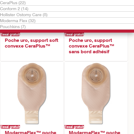
CeraPlus (22)
Conform 2 (14)
Hollister Ostomy Care (8)
Moderma Flex (32)
Pouchkins (7)
Essai gratuit
Essai gratuit
Poche uro, support soft
Poche uro, support
convexe CeraPlus™
convexe CeraPlus™
sans bord adhésif
Essai gratuit
Essai gratuit
ModermaFlex™ poche
ModermaFlex™ poche