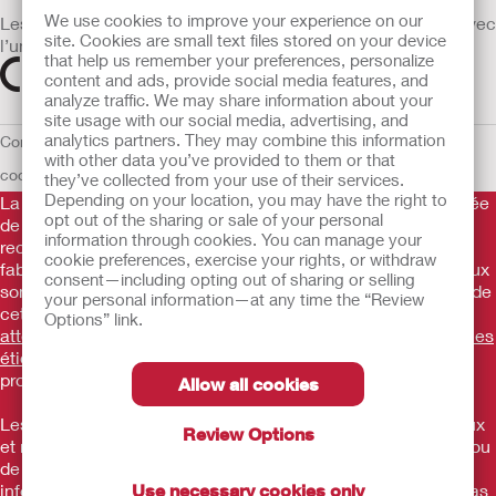
We use cookies to improve your experience on our
Les dispositifs médicaux vendus dans l’UE sont marqués avec
site. Cookies are small text files stored on your device
l’un des symboles suivants selon le besoin
that help us remember your preferences, personalize
content and ads, provide social media features, and
analyze traffic. We may share information about your
site usage with our social media, advertising, and
analytics partners. They may combine this information
Conditions d'utilisation
Politique de confidentialité
Utilisation des
with other data you’ve provided to them or that
cookies
UE Avis au Dénonciateur
they’ve collected from your use of their services.
Depending on your location, you may have the right to
La Gamme de produits Hollister stomathérapie est constituée
opt out of the sharing or sale of your personal
de dispositifs d’appareillage d’une stomie permettant le
information through cookies. You can manage your
recueil des effluents. Il s’agit de dispositifs médicaux
cookie preferences, exercise your rights, or withdraw
fabriqués par Hollister Incorporated. Ces dispositifs médicaux
consent—including opting out of sharing or selling
sont des produits de santé règlementés qui portent, au titre de
your personal information—at any time the “Review
cette règlementation, le marquage CE.
Consultez
Options” link.
attentivement les instructions figurant sur les notices et/ou les
étiquetages.
Consultez votre médecin ou tout autre
professionnel compétent.
Allow all cookies
Les informations fournies ne sont pas des conseils médicaux
Review Options
et ne visent pas à remplacer les conseils de votre médecin ou
de tout autre professionnel de santé compétent. Ces
informations ne doivent pas être utilisées comme aide en cas
Use necessary cookies only