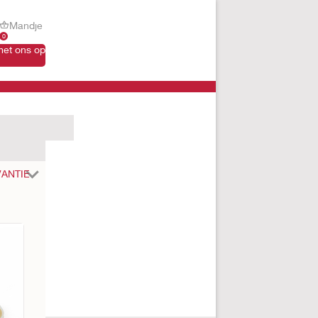
Mandje
0
et ons op