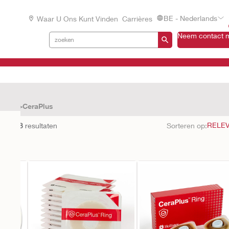
BE - Nederlands
Waar U Ons Kunt Vinden
Carrières
Neem contact m
elen
CeraPlus
en met
3
resultaten
Sorteren op: