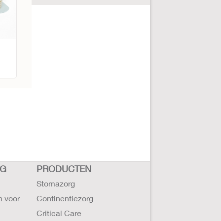
RG
PRODUCTEN
Stomazorg
n voor
Continentiezorg
Critical Care