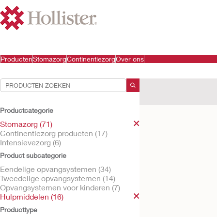
Producten
Stomazorg
Continentiezorg
Over ons
Uw selecties:
Stomazorg
Hulpmidd
Productcategorie
Uw selectie komt overe
Stomazorg (71)
Continentiezorg producten (17)
Intensievezorg (6)
Product subcategorie
Eendelige opvangsystemen (34)
Tweedelige opvangsystemen (14)
Opvangsystemen voor kinderen (7)
Hulpmiddelen (16)
Producttype