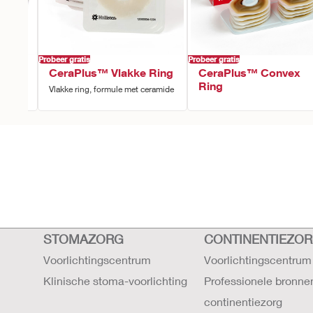
Probeer gratis
Probeer gratis
and
CeraPlus™ Vlakke Ring
CeraPlus™ Convex
Ring
Vlakke ring, formule met ceramide
STOMAZORG
CONTINENTIEZO
Voorlichtingscentrum
Voorlichtingscentrum
Klinische stoma-voorlichting
Professionele bronne
continentiezorg