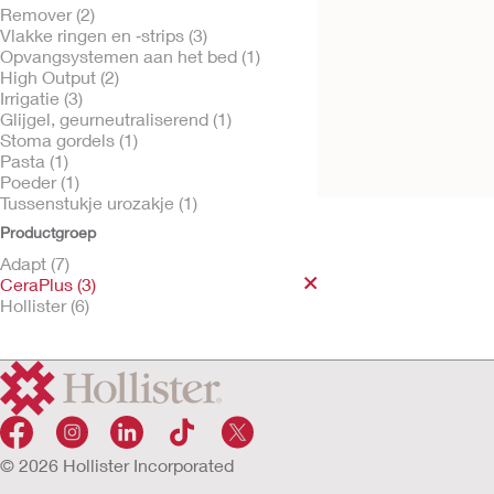
Remover (2)
Vlakke ringen en ‑strips (3)
Opvangsystemen aan het bed (1)
High Output (2)
Probeer gratis
Irrigatie (3)
CeraPlus™ Kleefr
Glijgel, geurneutraliserend (1)
Stoma gordels (1)
Pasta (1)
Poeder (1)
Tussenstukje urozakje (1)
Productgroep
Adapt (7)
CeraPlus (3)
Hollister (6)
© 2026 Hollister Incorporated