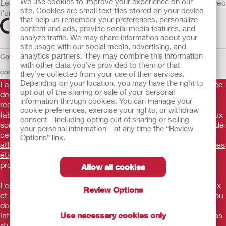
We use cookies to improve your experience on our
Les dispositifs médicaux vendus dans l’UE sont marqués avec
site. Cookies are small text files stored on your device
l’un des symboles suivants selon le besoin
that help us remember your preferences, personalize
content and ads, provide social media features, and
analyze traffic. We may share information about your
site usage with our social media, advertising, and
analytics partners. They may combine this information
Conditions d'utilisation
Politique de confidentialité
Utilisation des
with other data you’ve provided to them or that
cookies
UE Avis au Dénonciateur
they’ve collected from your use of their services.
Depending on your location, you may have the right to
La Gamme de produits Hollister stomathérapie est constituée
opt out of the sharing or sale of your personal
de dispositifs d’appareillage d’une stomie permettant le
information through cookies. You can manage your
recueil des effluents. Il s’agit de dispositifs médicaux
cookie preferences, exercise your rights, or withdraw
fabriqués par Hollister Incorporated. Ces dispositifs médicaux
consent—including opting out of sharing or selling
sont des produits de santé règlementés qui portent, au titre de
your personal information—at any time the “Review
cette règlementation, le marquage CE.
Consultez
Options” link.
attentivement les instructions figurant sur les notices et/ou les
étiquetages.
Consultez votre médecin ou tout autre
professionnel compétent.
Allow all cookies
Les informations fournies ne sont pas des conseils médicaux
Review Options
et ne visent pas à remplacer les conseils de votre médecin ou
de tout autre professionnel de santé compétent. Ces
informations ne doivent pas être utilisées comme aide en cas
Use necessary cookies only
d'urgence médicale. Si vous rencontrez une urgence