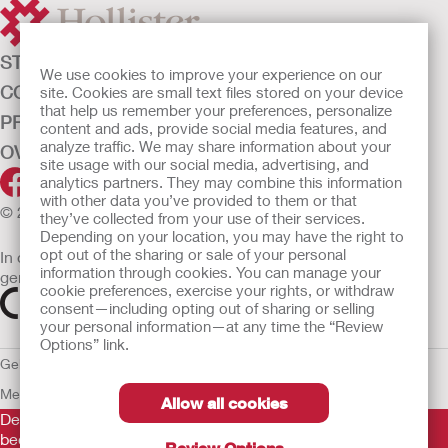
STOMAZORG
We use cookies to improve your experience on our
CONTINENTIEZORG
site. Cookies are small text files stored on your device
that help us remember your preferences, personalize
PRODUCTEN
content and ads, provide social media features, and
analyze traffic. We may share information about your
OVER ONS
site usage with our social media, advertising, and
analytics partners. They may combine this information
with other data you’ve provided to them or that
© 2026 Hollister Incorporated
they’ve collected from your use of their services.
Depending on your location, you may have the right to
opt out of the sharing or sale of your personal
In de EU verkochte medische hulpmiddelen dienen
information through cookies. You can manage your
gemarkeerd te zijn met een van de volgende symbolen
cookie preferences, exercise your rights, or withdraw
consent—including opting out of sharing or selling
your personal information—at any time the “Review
Options” link.
Gebruiksvoorwaarden
Privacybeleid
Gebruik van cookies
EU
Mededeling aan Klokkenluiders
Allow all cookies
De verstrekte informatie is geen medisch advies en is niet
bedoeld als vervanging voor het advies van uw eigen arts of
Review Options