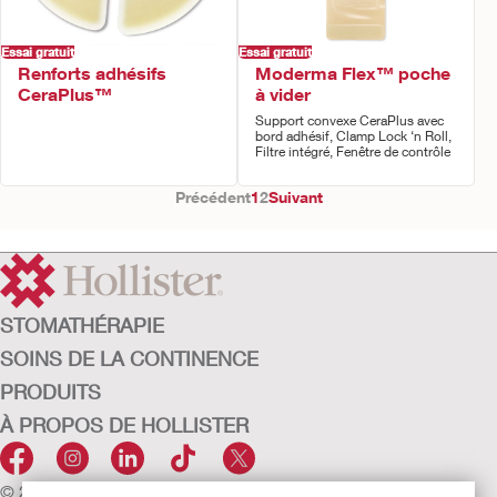
Essai gratuit
Essai gratuit
Renforts adhésifs
Moderma Flex™ poche
CeraPlus™
à vider
Support convexe CeraPlus avec
bord adhésif, Clamp Lock ‘n Roll,
Filtre intégré, Fenêtre de contrôle
Précédent
1
2
Suivant
STOMATHÉRAPIE
SOINS DE LA CONTINENCE
PRODUITS
À PROPOS DE HOLLISTER
© 2026 Hollister Incorporated