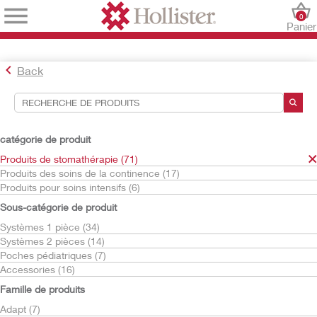
0
Panier
Back
Outils de recherche
Vos sélections:
catégorie de produit
Produits de stomathérapie
Produits de stomathérapie (71)
CeraPlus
Produits des soins de la continence (17)
Produits pour soins intensifs (6)
Votre sélection correspond à
22
résultats
Sous-catégorie de produit
Trier par:
Systèmes 1 pièce (34)
Systèmes 2 pièces (14)
Poches pédiatriques (7)
Accessories (16)
Famille de produits
Adapt (7)