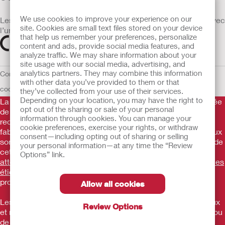
We use cookies to improve your experience on our
Les dispositifs médicaux vendus dans l’UE sont marqués avec
site. Cookies are small text files stored on your device
l’un des symboles suivants selon le besoin
that help us remember your preferences, personalize
content and ads, provide social media features, and
analyze traffic. We may share information about your
site usage with our social media, advertising, and
analytics partners. They may combine this information
Conditions d'utilisation
Politique de confidentialité
Utilisation des
with other data you’ve provided to them or that
cookies
UE Avis au Dénonciateur
they’ve collected from your use of their services.
Depending on your location, you may have the right to
La Gamme de produits Hollister stomathérapie est constituée
opt out of the sharing or sale of your personal
de dispositifs d’appareillage d’une stomie permettant le
information through cookies. You can manage your
recueil des effluents. Il s’agit de dispositifs médicaux
cookie preferences, exercise your rights, or withdraw
fabriqués par Hollister Incorporated. Ces dispositifs médicaux
consent—including opting out of sharing or selling
sont des produits de santé règlementés qui portent, au titre de
your personal information—at any time the “Review
cette règlementation, le marquage CE.
Consultez
Options” link.
attentivement les instructions figurant sur les notices et/ou les
étiquetages.
Consultez votre médecin ou tout autre
professionnel compétent.
Allow all cookies
Les informations fournies ne sont pas des conseils médicaux
Review Options
et ne visent pas à remplacer les conseils de votre médecin ou
de tout autre professionnel de santé compétent. Ces