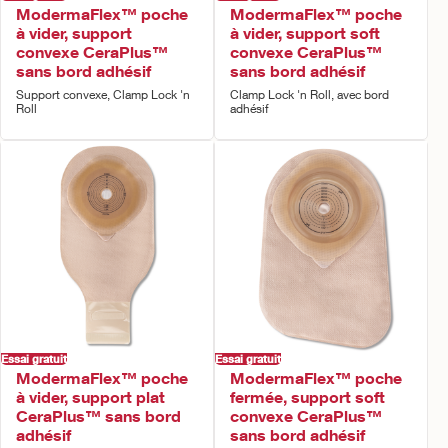
ModermaFlex™ poche
ModermaFlex™ poche
à vider, support
à vider, support soft
convexe CeraPlus™
convexe CeraPlus™
sans bord adhésif
sans bord adhésif
Support convexe, Clamp Lock 'n
Clamp Lock 'n Roll, avec bord
Roll
adhésif
Essai gratuit
Essai gratuit
ModermaFlex™ poche
ModermaFlex™ poche
à vider, support plat
fermée, support soft
CeraPlus™ sans bord
convexe CeraPlus™
adhésif
sans bord adhésif