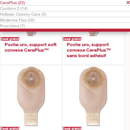
CeraPlus (22)
Conform 2 (14)
Hollister Ostomy Care (8)
Moderma Flex (32)
Pouchkins (7)
Essai gratuit
Essai gratuit
Poche uro, support soft
Poche uro, support
convexe CeraPlus™
convexe CeraPlus™
sans bord adhésif
Essai gratuit
Essai gratuit