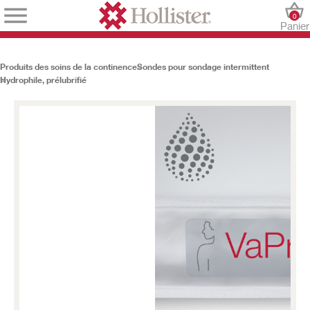
0
Panier
Produits des soins de la continence
Sondes pour sondage intermittent
Hydrophile, prélubrifié