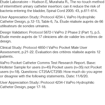
Etude Laboratoire – Hudson E, Murahata R., The no-touch method
of intermittent urinary catheter insertion: can it reduce the risk of
bacteria entering the bladder, Spinal Cord 2005: 43, p.611-614.
User Appreciation Study: Protocol 4234-I, VaPro Hydrophilic
Catheter Design, p.12-13, Table 6, 7a. Étude réalisée auprès de 66
utilisateurs de sondes urinaires.
Design Validation: Protocol 5872-I VaPro 2 Phase 2 (Part 1), p.5.
Etude menée auprès de 17 cliniciens afin de valider les critères de
design.
Clinical Study: Protocol 4850-I VaPro Pocket Male User
Assessment, p.21-22. Évaluation des critères réalisée auprès 12
patients.
VaPro Pocket Catheter Comms Test Research Report. Base:
Hollister Sample for users (n=45) Pocket users (n=35) not Pocket
users (n=18). Questions: CT25A/CT25B: How much do you agree
or disagree with the following statements. Date: 11/6/20.
User Appreciation Study: Protocol 4234-I VaPro Hydrophilic
Catheter Design, page 17-18.