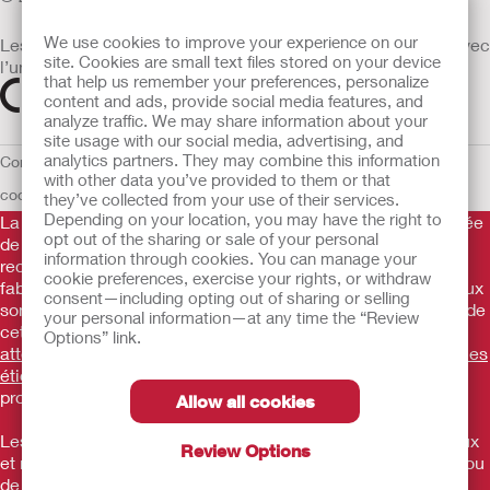
We use cookies to improve your experience on our
Les dispositifs médicaux vendus dans l’UE sont marqués avec
site. Cookies are small text files stored on your device
l’un des symboles suivants selon le besoin
that help us remember your preferences, personalize
content and ads, provide social media features, and
analyze traffic. We may share information about your
site usage with our social media, advertising, and
analytics partners. They may combine this information
Conditions d'utilisation
Politique de confidentialité
Utilisation des
with other data you’ve provided to them or that
cookies
UE Avis au Dénonciateur
they’ve collected from your use of their services.
Depending on your location, you may have the right to
La Gamme de produits Hollister stomathérapie est constituée
opt out of the sharing or sale of your personal
de dispositifs d’appareillage d’une stomie permettant le
information through cookies. You can manage your
recueil des effluents. Il s’agit de dispositifs médicaux
cookie preferences, exercise your rights, or withdraw
fabriqués par Hollister Incorporated. Ces dispositifs médicaux
consent—including opting out of sharing or selling
sont des produits de santé règlementés qui portent, au titre de
your personal information—at any time the “Review
cette règlementation, le marquage CE.
Consultez
Options” link.
attentivement les instructions figurant sur les notices et/ou les
étiquetages.
Consultez votre médecin ou tout autre
professionnel compétent.
Allow all cookies
Les informations fournies ne sont pas des conseils médicaux
Review Options
et ne visent pas à remplacer les conseils de votre médecin ou
de tout autre professionnel de santé compétent. Ces