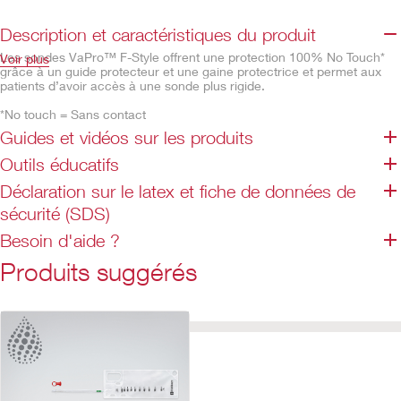
Description et caractéristiques du produit
Les sondes VaPro™ F-Style offrent une protection 100% No Touch*
Voir plus
grâce à un guide protecteur et une gaine protectrice et permet aux
patients d’avoir accès à une sonde plus rigide.
*No touch = Sans contact
Guides et vidéos sur les produits
Technologie de lubrification HydraBalance
. Fabriquée
Outils éducatifs
à partir d'ingrédients d'origine naturelle, sa combinaison
unique de revêtement hydrophile et de fluide
Déclaration sur le latex et fiche de données de
d'hydratation crée un coussin glissant en douceur qui
permet non seulement d’aider à protéger l’urètre, mais
sécurité (SDS)
aussi d'assurer une insertion et un retrait en douceur,
pour une expérience de sondage la plus aisée
Besoin d'aide ?
1,2
possible.
.
Produits suggérés
Caractéristiques
L’embout​ protecteur aide à protéger la sonde pendant l'insertion
contre les bactéries situées dans les 15 premiers millimètres du
méat urinaire, et aide à réduire le risque de transporter des
bactéries dans les voies urinaires.
La gaine protectrice permet de saisir la sonde n'importe où et
constitue une barrière pour empécher les bactéries d'entrer en