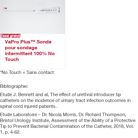
contact avec la sonde.
La combinaison de l'embout protecteur et de la gaine protectrice
rend le système No Touch et facile à utiliser
Sonde prête à l'emploi dès sa sortie de l'emballage, sans étapes
supplémentaires requises
Conçue avec des œillets arrondis lisses pour améliorer le confort
Essai gratuit
de l’utilisation à l’insertion et au retrait
VaPro Plus™ Sonde
Emballage conçu avec une orifice pour le doigt pour une ouverture
pour sondage
facile
intermittent 100% No
Fabriqué sans latex de caoutchouc naturel
Touch
Fabriquées sans PVC et sans phtalates​
*No Touch = Sans contact
Bibliographie:
Etude J. Bennett and al, The effect of urethral introducer tip
catheters on the incidence of urinary tract infection outcomes in
spinal cord injured patients.
Etude Laboratoire – Dr. Nicola Morris, Dr. Richard Thompson,
Bristol Urology Institute, Assessment of the Ability of a Protective
Tip to Prevent Bacterial Contamination of the Catheter, 2018, Vol.
1, p. 4-62.