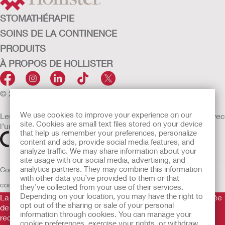
STOMATHÉRAPIE
SOINS DE LA CONTINENCE
PRODUITS
À PROPOS DE HOLLISTER
© 2026 Hollister Incorporated
We use cookies to improve your experience on our
Les dispositifs médicaux vendus dans l’UE sont marqués avec
site. Cookies are small text files stored on your device
l’un des symboles suivants selon le besoin
that help us remember your preferences, personalize
content and ads, provide social media features, and
analyze traffic. We may share information about your
site usage with our social media, advertising, and
analytics partners. They may combine this information
Conditions d'utilisation
Politique de confidentialité
Utilisation des
with other data you’ve provided to them or that
cookies
UE Avis au Dénonciateur
they’ve collected from your use of their services.
Depending on your location, you may have the right to
La Gamme de produits Hollister stomathérapie est constituée
opt out of the sharing or sale of your personal
de dispositifs d’appareillage d’une stomie permettant le
information through cookies. You can manage your
recueil des effluents. Il s’agit de dispositifs médicaux
cookie preferences, exercise your rights, or withdraw