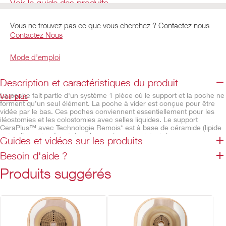
Voir le guide des produits
Vous ne trouvez pas ce que vous cherchez ? Contactez nous
Contactez Nous
Mode d’emploi
Description et caractéristiques du produit
La poche fait partie d'un système 1 pièce où le support et la poche ne
Voir plus
forment qu’un seul élément. La poche à vider est conçue pour être
vidée par le bas. Ces poches conviennent essentiellement pour les
iléostomies et les colostomies avec selles liquides. Le support
CeraPlus™ avec Technologie Remois* est à base de céramide (lipide
naturellement présent dans la peau) pour maintenir la peau
Guides et vidéos sur les produits
péristomiale en bonne santé en renforçant les défenses naturelles de
la peau et maintenant l’hydratation. La fenêtre de contrôle permet
Besoin d'aide ?
d’observer efficacement la stomie et les effluents. La poche à vider
Moderma Flex™ dispose d’un clamp intégré Lock 'n Roll™ sûr et
Produits suggérés
facile à utiliser grâce à ses villosités auto-aggripantes sur le rabat de
fermeture qui s'imbriquent les unes dans les autres. Le filtre intégré
AF300™ permet une libération progressive des gaz tout en assurant la
désodorisation de la poche. Le revêtement ComfortWear™ beige offre
plus de confort.