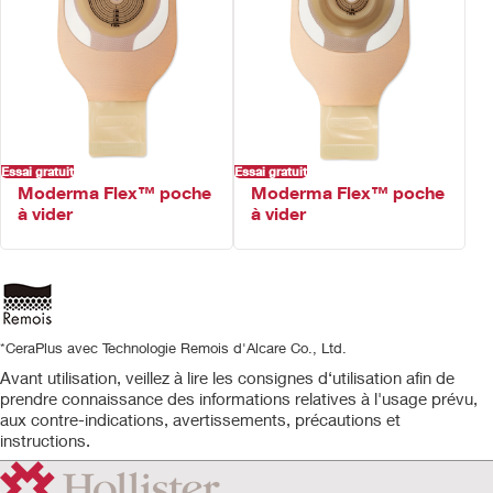
Les produits pour stomie CeraPlus™* ont reçu une
accréditation dermatologique officielle de la Skin Health
Alliance, ce qui peut donner confiance et rassurer ceux qui
utilisent nos produits.
Caractéristiques
Support soft convexe CeraPlus™ avec bord adhésif
Poche à vider de forme symétrique ou anatomique
Clamp Lock 'n Roll™
Essai gratuit
Essai gratuit
Les œillets permettent d'attacher facilement une ceinture
Moderma Flex™ poche
Moderma Flex™ poche
à vider
à vider
Filtre AF300™ intégré
Revêtement de la poche en ComfortWear™: Beige – Deux côtés,
Transparant – Côté peau
Version beige: avec fenêtre de contrôle.
*CeraPlus avec Technologie Remois d'Alcare Co., Ltd.
Avant utilisation, veillez à lire les consignes d‘utilisation afin de
prendre connaissance des informations relatives à l'usage prévu,
aux contre-indications, avertissements, précautions et
instructions.