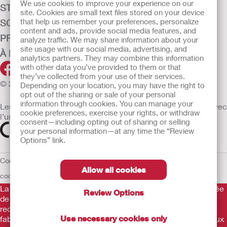
We use cookies to improve your experience on our
STOMATHÉRAPIE
site. Cookies are small text files stored on your device
that help us remember your preferences, personalize
SOINS DE LA CONTINENCE
content and ads, provide social media features, and
PRODUITS
analyze traffic. We may share information about your
site usage with our social media, advertising, and
À PROPOS DE HOLLISTER
analytics partners. They may combine this information
with other data you’ve provided to them or that
they’ve collected from your use of their services.
© 2026 Hollister Incorporated
Depending on your location, you may have the right to
opt out of the sharing or sale of your personal
information through cookies. You can manage your
Les dispositifs médicaux vendus dans l’UE sont marqués avec
cookie preferences, exercise your rights, or withdraw
l’un des symboles suivants selon le besoin
consent—including opting out of sharing or selling
your personal information—at any time the “Review
Options” link.
Conditions d'utilisation
Politique de confidentialité
Utilisation des
Allow all cookies
cookies
UE Avis au Dénonciateur
La Gamme de produits Hollister stomathérapie est constituée
Review Options
de dispositifs d’appareillage d’une stomie permettant le
recueil des effluents. Il s’agit de dispositifs médicaux
Use necessary cookies only
fabriqués par Hollister Incorporated. Ces dispositifs médicaux