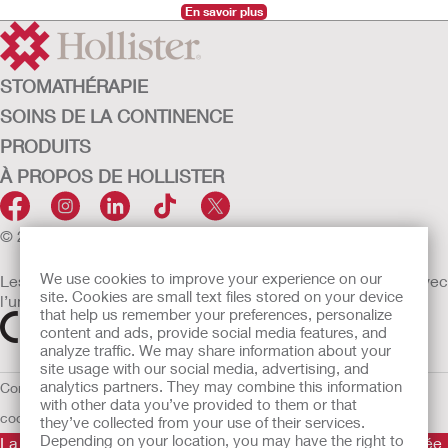
En savoir plus
STOMATHÉRAPIE
SOINS DE LA CONTINENCE
PRODUITS
À PROPOS DE HOLLISTER
© 2026 Hollister Incorporated
We use cookies to improve your experience on our
Les dispositifs médicaux vendus dans l’UE sont marqués avec
site. Cookies are small text files stored on your device
l’un des symboles suivants selon le besoin
that help us remember your preferences, personalize
content and ads, provide social media features, and
analyze traffic. We may share information about your
site usage with our social media, advertising, and
analytics partners. They may combine this information
Conditions d'utilisation
Politique de confidentialité
Utilisation des
with other data you’ve provided to them or that
cookies
UE Avis au Dénonciateur
they’ve collected from your use of their services.
Depending on your location, you may have the right to
La Gamme de produits Hollister stomathérapie est constituée