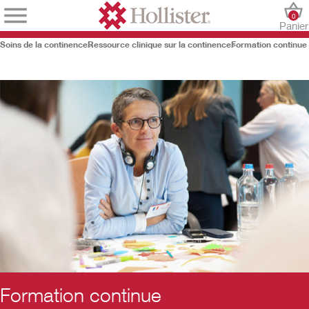
0
Panier
Soins de la continence
Ressource clinique sur la continence
Formation continue
Formation continue