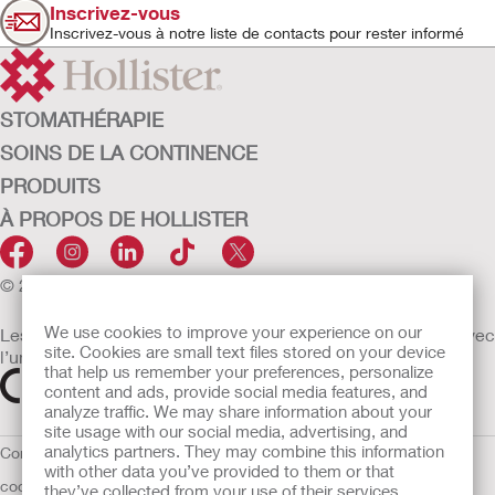
Inscrivez-vous
Inscrivez-vous à notre liste de contacts pour rester informé
STOMATHÉRAPIE
SOINS DE LA CONTINENCE
PRODUITS
À PROPOS DE HOLLISTER
© 2026 Hollister Incorporated
We use cookies to improve your experience on our
Les dispositifs médicaux vendus dans l’UE sont marqués avec
site. Cookies are small text files stored on your device
l’un des symboles suivants selon le besoin
that help us remember your preferences, personalize
content and ads, provide social media features, and
analyze traffic. We may share information about your
site usage with our social media, advertising, and
analytics partners. They may combine this information
Conditions d'utilisation
Politique de confidentialité
Utilisation des
with other data you’ve provided to them or that
cookies
UE Avis au Dénonciateur
they’ve collected from your use of their services.