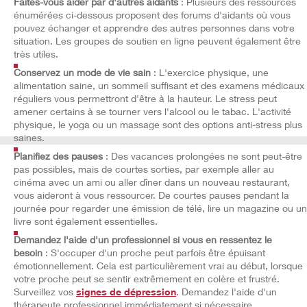
Faites-vous aider par d'autres aidants
: Plusieurs des ressources
énumérées ci-dessous proposent des forums d'aidants où vous
pouvez échanger et apprendre des autres personnes dans votre
situation. Les groupes de soutien en ligne peuvent également être
très utiles.
Conservez un mode de vie sain
: L'exercice physique, une
alimentation saine, un sommeil suffisant et des examens médicaux
réguliers vous permettront d'être à la hauteur. Le stress peut
amener certains à se tourner vers l'alcool ou le tabac. L'activité
physique, le yoga ou un massage sont des options anti-stress plus
saines.
Planifiez des pauses
: Des vacances prolongées ne sont peut-être
pas possibles, mais de courtes sorties, par exemple aller au
cinéma avec un ami ou aller dîner dans un nouveau restaurant,
vous aideront à vous ressourcer. De courtes pauses pendant la
journée pour regarder une émission de télé, lire un magazine ou un
livre sont également essentielles.
Demandez l'aide d'un professionnel si vous en ressentez le
besoin
: S'occuper d'un proche peut parfois être épuisant
émotionnellement. Cela est particulièrement vrai au début, lorsque
votre proche peut se sentir extrêmement en colère et frustré.
Surveillez vos
signes de dépression
. Demandez l'aide d'un
thérapeute professionnel immédiatement si nécessaire.