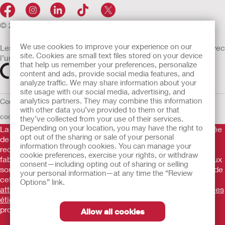
© 2026 Hollister Incorporated
We use cookies to improve your experience on our
Les dispositifs médicaux vendus dans l’UE sont marqués avec
site. Cookies are small text files stored on your device
l’un des symboles suivants selon le besoin
that help us remember your preferences, personalize
content and ads, provide social media features, and
analyze traffic. We may share information about your
site usage with our social media, advertising, and
analytics partners. They may combine this information
Conditions d'utilisation
Politique de confidentialité
Utilisation des
with other data you’ve provided to them or that
cookies
UE Avis au Dénonciateur
they’ve collected from your use of their services.
Depending on your location, you may have the right to
La Gamme de produits Hollister stomathérapie est constituée
opt out of the sharing or sale of your personal
de dispositifs d’appareillage d’une stomie permettant le
information through cookies. You can manage your
recueil des effluents. Il s’agit de dispositifs médicaux
cookie preferences, exercise your rights, or withdraw
fabriqués par Hollister Incorporated. Ces dispositifs médicaux
consent—including opting out of sharing or selling
sont des produits de santé règlementés qui portent, au titre de
your personal information—at any time the “Review
cette règlementation, le marquage CE.
Consultez
Options” link.
attentivement les instructions figurant sur les notices et/ou les
étiquetages.
Consultez votre médecin ou tout autre
professionnel compétent.
Allow all cookies