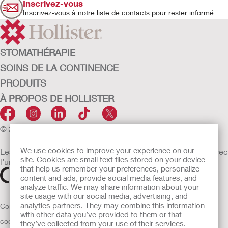
Inscrivez-vous
Inscrivez-vous à notre liste de contacts pour rester informé
STOMATHÉRAPIE
SOINS DE LA CONTINENCE
PRODUITS
À PROPOS DE HOLLISTER
© 2026 Hollister Incorporated
We use cookies to improve your experience on our
Les dispositifs médicaux vendus dans l’UE sont marqués avec
site. Cookies are small text files stored on your device
l’un des symboles suivants selon le besoin
that help us remember your preferences, personalize
content and ads, provide social media features, and
analyze traffic. We may share information about your
site usage with our social media, advertising, and
analytics partners. They may combine this information
Conditions d'utilisation
Politique de confidentialité
Utilisation des
with other data you’ve provided to them or that
cookies
UE Avis au Dénonciateur
they’ve collected from your use of their services.