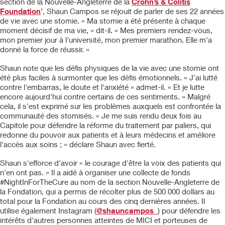
section de la Nouvelle-Angleterre de la
Crohn’s & Colitis
Foundation
’, Shaun Campos se réjouit de parler de ses 22 années
de vie avec une stomie. « Ma stomie a été présente à chaque
moment décisif de ma vie, » dit-il. « Mes premiers rendez-vous,
mon premier jour à l'université, mon premier marathon. Elle m'a
donné la force de réussir. »
Shaun note que les défis physiques de la vie avec une stomie ont
été plus faciles à surmonter que les défis émotionnels. « J'ai lutté
contre l'embarras, le doute et l'anxiété » admet-il. « Et je lutte
encore aujourd'hui contre certains de ces sentiments. » Malgré
cela, il s'est exprimé sur les problèmes auxquels est confrontée la
communauté des stomisés. « Je me suis rendu deux fois au
Capitole pour défendre la réforme du traitement par paliers, qui
redonne du pouvoir aux patients et à leurs médecins et améliore
l'accès aux soins ; » déclare Shaun avec fierté.
Shaun s'efforce d'avoir « le courage d'être la voix des patients qui
n'en ont pas. » Il a aidé à organiser une collecte de fonds
#NightInForTheCure au nom de la section Nouvelle-Angleterre de
la Fondation, qui a permis de récolter plus de 500 000 dollars au
total pour la Fondation au cours des cinq dernières années. Il
utilise également Instagram (
@shauncampos_
) pour défendre les
intérêts d'autres personnes atteintes de MICI et porteuses de