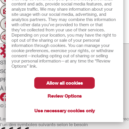
0800 90626
content and ads, provide social media features, and
analyze traffic. We may share information about your
Cliquez ici pour envoyer un email
site usage with our social media, advertising, and
analytics partners. They may combine this information
Contactez-nous!
with other data you’ve provided to them or that
Visitez Hollister Incorporated sur Facebook
they’ve collected from your use of their services.
Inscrivez-vous
Depending on your location, you may have the right to
Inscrivez-vous à notre liste de contacts pour rester informé
opt out of the sharing or sale of your personal
information through cookies. You can manage your
cookie preferences, exercise your rights, or withdraw
consent—including opting out of sharing or selling
your personal information—at any time the “Review
STOMATHÉRAPIE
Options” link.
SOINS DE LA CONTINENCE
PRODUITS
Allow all cookies
À PROPOS DE HOLLISTER
Review Options
© 2026 Hollister Incorporated
Use necessary cookies only
Les dispositifs médicaux vendus dans l’UE sont marqués avec
l’un des symboles suivants selon le besoin