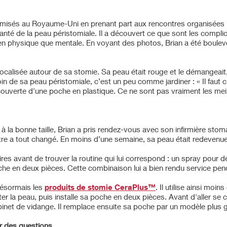
stomisés au Royaume-Uni en prenant part aux rencontres organisées
santé de la peau péristomiale. Il a découvert ce que sont les compl
 bien physique que mentale. En voyant des photos, Brian a été boule
calisée autour de sa stomie. Sa peau était rouge et le démangeait, 
oin de sa peau péristomiale, c’est un peu comme jardiner : « Il faut
ouverte d'une poche en plastique. Ce ne sont pas vraiment les meil
 la bonne taille, Brian a pris rendez-vous avec son infirmière stom
mètre a tout changé. En moins d’une semaine, sa peau était redeven
 avant de trouver la routine qui lui correspond : un spray pour déco
poche en deux pièces. Cette combinaison lui a bien rendu service 
désormais les
produits de stomie CeraPlus™
. Il utilise ainsi moin
rriter la peau, puis installe sa poche en deux pièces. Avant d'aller s
binet de vidange. Il remplace ensuite sa poche par un modèle plus g
ser des questions