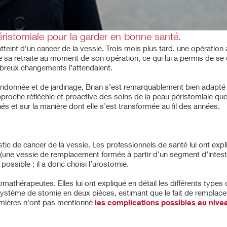
istomiale pour la garder en bonne santé.
teint d’un cancer de la vessie. Trois mois plus tard, une opération a 
re sa retraite au moment de son opération, ce qui lui a permis de s
mbreux changements l’attendaient.
ndonnée et de jardinage, Brian s’est remarquablement bien adapté à 
approche réfléchie et proactive des soins de la peau péristomiale q
nés et sur la manière dont elle s’est transformée au fil des années.
c de cancer de la vessie. Les professionnels de santé lui ont expliqu
e (une vessie de remplacement formée à partir d’un segment d’intest
possible ; il a donc choisi l’urostomie.
omathérapeutes. Elles lui ont expliqué en détail les différents types 
un système de stomie en deux pièces, estimant que le fait de rempla
irmières n'ont pas mentionné
les complications possibles au nive