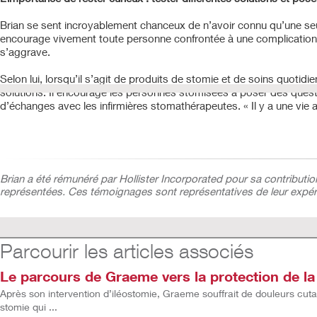
Brian se sent incroyablement chanceux de n’avoir connu qu’une seul
encourage vivement toute personne confrontée à une complication pé
s’aggrave.
Selon lui, lorsqu’il s’agit de produits de stomie et de soins quotidi
solutions. Il encourage les personnes stomisées à poser des questi
d’échanges avec les infirmières stomathérapeutes. « Il y a une vie a
Brian a été rémunéré par Hollister Incorporated pour sa contributi
représentées. Ces témoignages sont représentatives de leur expérie
Parcourir les articles associés
Le parcours de Graeme vers la protection de la 
Après son intervention d’iléostomie, Graeme souffrait de douleurs cuta
stomie qui ...