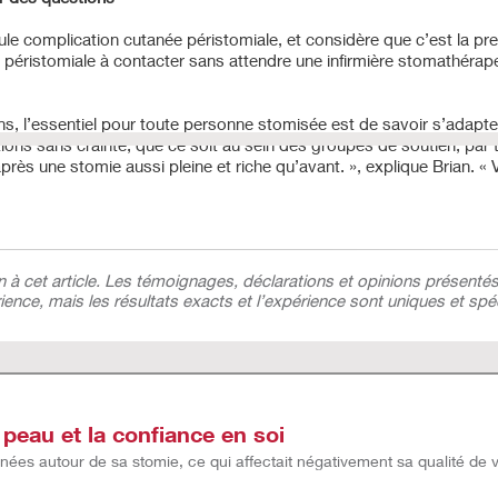
e complication cutanée péristomiale, et considère que c’est la preu
ristomiale à contacter sans attendre une infirmière stomathérapeute
ens, l’essentiel pour toute personne stomisée est de savoir s’adapter
ons sans crainte, que ce soit au sein des groupes de soutien, par t
près une stomie aussi pleine et riche qu’avant. », explique Brian. « 
on à cet article. Les témoignages, déclarations et opinions présen
nce, mais les résultats exacts et l’expérience sont uniques et spé
peau et la confiance en soi
nées autour de sa stomie, ce qui affectait négativement sa qualité de 