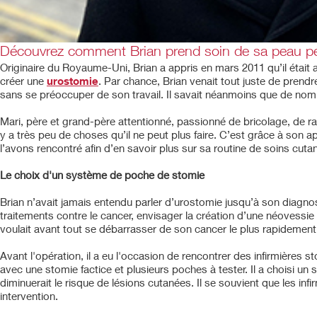
Découvrez comment Brian prend soin de sa peau pér
Originaire du Royaume-Uni, Brian a appris en mars 2011 qu’il était at
créer une
urostomie
. Par chance, Brian venait tout juste de prend
sans se préoccuper de son travail. Il savait néanmoins que de no
Mari, père et grand-père attentionné, passionné de bricolage, de ra
y a très peu de choses qu’il ne peut plus faire. C’est grâce à son 
l’avons rencontré afin d’en savoir plus sur sa routine de soins cuta
Le choix d'un système de poche de stomie
Brian n’avait jamais entendu parler d’urostomie jusqu’à son diagnosti
traitements contre le cancer, envisager la création d’une néovessi
voulait avant tout se débarrasser de son cancer le plus rapidement 
Avant l'opération, il a eu l'occasion de rencontrer des infirmières st
avec une stomie factice et plusieurs poches à tester. Il a choisi 
diminuerait le risque de
lésions cutanées.
Il se souvient que les inf
intervention.