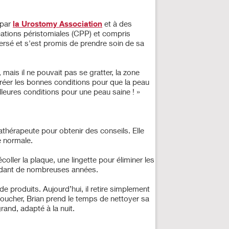
 par
la Urostomy Association
et à des
ications péristomiales (CPP) et compris
versé et s'est promis de prendre soin de sa
mais il ne pouvait pas se gratter, la zone
 créer les bonnes conditions pour que la peau
leures conditions pour une peau saine ! »
athérapeute pour obtenir des conseils. Elle
ue normale.
ller la plaque, une lingette pour éliminer les
pendant de nombreuses années.
s de produits. Aujourd’hui, il retire simplement
e coucher, Brian prend le temps de nettoyer sa
rand, adapté à la nuit.