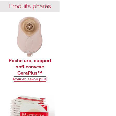
Produits phares
Poche uro, support
soft convexe
CeraPlus™
Pour en savoir plus