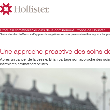
Produits
Stomathérapie
Soins de la continence
À Propos de Hollister
Soins de stomie
Centre d’apprentissage
Garder une peau saine
Une approche proa
Une approche proactive des soins de
Après un cancer de la vessie, Brian partage son approche des soins 
infirmières stomathérapeutes.