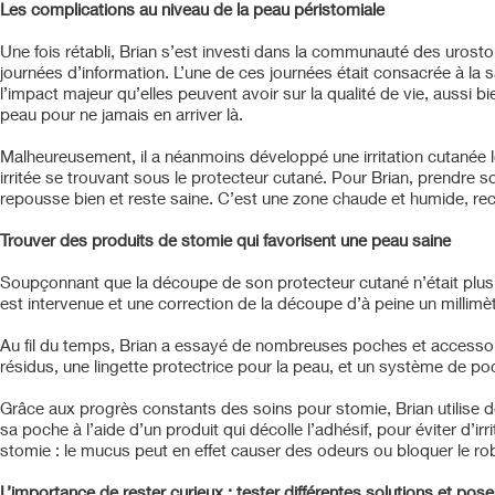
Les complications au niveau de la peau péristomiale
Une fois rétabli, Brian s’est investi dans la communauté des uro
journées d’information. L’une de ces journées était consacrée à la 
l’impact majeur qu’elles peuvent avoir sur la qualité de vie, aussi
peau pour ne jamais en arriver là.
Malheureusement, il a néanmoins développé une irritation cutanée lo
irritée se trouvant
sous le protecteur cutané
. Pour Brian, prendre s
repousse bien et reste saine. C’est une zone chaude et humide, rec
Trouver des produits de stomie qui favorisent une peau saine
Soupçonnant que la découpe de son protecteur cutané n’était plus à
est intervenue et une correction de la découpe d’à peine un milli
Au fil du temps, Brian a essayé de nombreuses poches et accessoires
résidus, une lingette protectrice pour la peau, et un système de 
Grâce aux progrès constants des soins pour stomie, Brian utilise 
sa poche à l’aide d’un produit qui décolle l’adhésif, pour éviter d’i
stomie : le mucus peut en effet causer des odeurs ou bloquer le ro
L’importance de rester curieux : tester différentes solutions et po