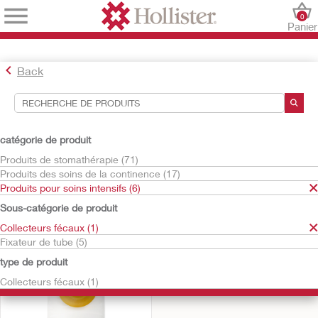
0
Panier
Back
Outils de recherche
Vos sélections:
catégorie de produit
Produits pour soins intensifs
Produits de stomathérapie (71)
Collecteurs fécaux
Produits des soins de la continence (17)
Produits pour soins intensifs (6)
Votre sélection correspond à
1
résultats
Sous-catégorie de produit
Trier par:
Collecteurs fécaux (1)
Fixateur de tube (5)
type de produit
Collecteurs fécaux (1)