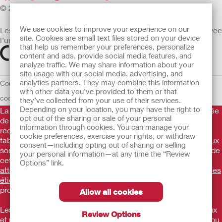
© 2026 Hollister Incorporated
We use cookies to improve your experience on our
Les dispositifs médicaux vendus dans l’UE sont marqués avec
site. Cookies are small text files stored on your device
l’un des symboles suivants selon le besoin
that help us remember your preferences, personalize
content and ads, provide social media features, and
analyze traffic. We may share information about your
site usage with our social media, advertising, and
analytics partners. They may combine this information
Conditions d'utilisation
Politique de confidentialité
Utilisation des
with other data you’ve provided to them or that
cookies
UE Avis au Dénonciateur
they’ve collected from your use of their services.
Depending on your location, you may have the right to
La Gamme de produits Hollister stomathérapie est constituée
opt out of the sharing or sale of your personal
de dispositifs d’appareillage d’une stomie permettant le
information through cookies. You can manage your
recueil des effluents. Il s’agit de dispositifs médicaux
cookie preferences, exercise your rights, or withdraw
fabriqués par Hollister Incorporated. Ces dispositifs médicaux
consent—including opting out of sharing or selling
sont des produits de santé règlementés qui portent, au titre de
your personal information—at any time the “Review
cette règlementation, le marquage CE.
Consultez
Options” link.
attentivement les instructions figurant sur les notices et/ou les
étiquetages.
Consultez votre médecin ou tout autre
professionnel compétent.
Allow all cookies
Les informations fournies ne sont pas des conseils médicaux
Review Options
et ne visent pas à remplacer les conseils de votre médecin ou