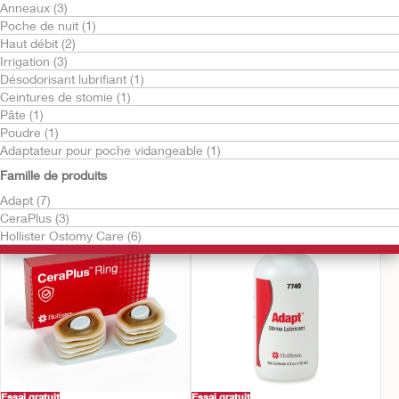
Anneaux (3)
Poche de nuit (1)
Haut débit (2)
Irrigation (3)
Désodorisant lubrifiant (1)
Ceintures de stomie (1)
Pâte (1)
Essai gratuit
Essai gratuit
Poudre (1)
Renforts adhésifs
Anneau protecteur
Adaptateur pour poche vidangeable (1)
CeraPlus™
CeraPlus™
Famille de produits
Anneau plat infusé de céramides
Adapt (7)
CeraPlus (3)
Hollister Ostomy Care (6)
Essai gratuit
Essai gratuit