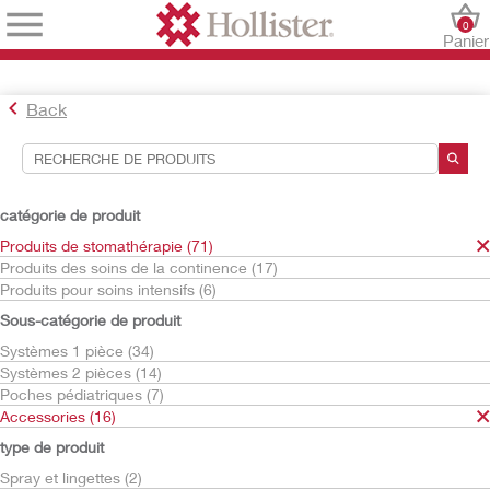
0
Panier
Back
Outils de recherche
Vos sélections:
catégorie de produit
Produits de stomathérapie
Produits de stomathérapie (71)
Accessories
Produits des soins de la continence (17)
Produits pour soins intensifs (6)
Votre sélection correspond à
16
résultats
Sous-catégorie de produit
Trier par:
Systèmes 1 pièce (34)
Systèmes 2 pièces (14)
Poches pédiatriques (7)
Accessories (16)
type de produit
Spray et lingettes (2)