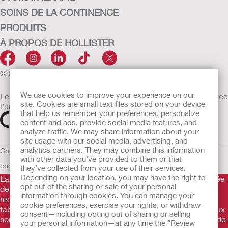
SOINS DE LA CONTINENCE
PRODUITS
À PROPOS DE HOLLISTER
© 2026 Hollister Incorporated
We use cookies to improve your experience on our
Les dispositifs médicaux vendus dans l’UE sont marqués avec
site. Cookies are small text files stored on your device
l’un des symboles suivants selon le besoin
that help us remember your preferences, personalize
content and ads, provide social media features, and
analyze traffic. We may share information about your
site usage with our social media, advertising, and
analytics partners. They may combine this information
Conditions d'utilisation
Politique de confidentialité
Utilisation des
with other data you’ve provided to them or that
cookies
UE Avis au Dénonciateur
they’ve collected from your use of their services.
Depending on your location, you may have the right to
La Gamme de produits Hollister stomathérapie est constituée
opt out of the sharing or sale of your personal
de dispositifs d’appareillage d’une stomie permettant le
information through cookies. You can manage your
recueil des effluents. Il s’agit de dispositifs médicaux
cookie preferences, exercise your rights, or withdraw
fabriqués par Hollister Incorporated. Ces dispositifs médicaux
consent—including opting out of sharing or selling
sont des produits de santé règlementés qui portent, au titre de
your personal information—at any time the “Review