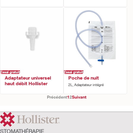
Essai gratuit
Essai gratuit
Adaptateur universel
Poche de nuit
haut débit Hollister
2L, Adaptateur intégré
Précédent
1
2
Suivant
STOMATHÉRAPIE