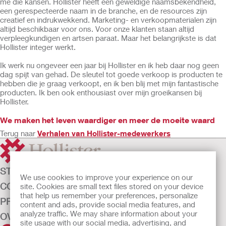
me die kansen. Hollister heeft een geweldige naamsbekendheid,
een gerespecteerde naam in de branche, en de resources zijn
creatief en indrukwekkend. Marketing- en verkoopmaterialen zijn
altijd beschikbaar voor ons. Voor onze klanten staan altijd
verpleegkundigen en artsen paraat. Maar het belangrijkste is dat
Hollister integer werkt.
Ik werk nu ongeveer een jaar bij Hollister en ik heb daar nog geen
dag spijt van gehad. De sleutel tot goede verkoop is producten te
hebben die je graag verkoopt, en ik ben blij met mijn fantastische
producten. Ik ben ook enthousiast over mijn groeikansen bij
Hollister.
We maken het leven waardiger en meer de moeite waard
Terug naar
Verhalen van Hollister-medewerkers
STOMAZORG
We use cookies to improve your experience on our
CONTINENTIEZORG
site. Cookies are small text files stored on your device
that help us remember your preferences, personalize
PRODUCTEN
content and ads, provide social media features, and
analyze traffic. We may share information about your
OVER ONS
site usage with our social media, advertising, and