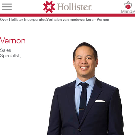
0
Mandj
Over Hollister Incorporated
Verhalen van medewerkers - Vernon
Vernon
Sales
Specialist,