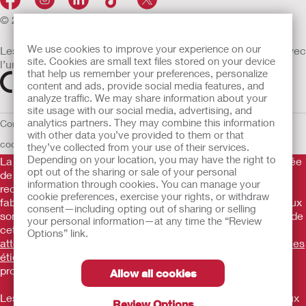
© 2026 Hollister Incorporated
We use cookies to improve your experience on our
Les dispositifs médicaux vendus dans l’UE sont marqués avec
site. Cookies are small text files stored on your device
l’un des symboles suivants selon le besoin
that help us remember your preferences, personalize
content and ads, provide social media features, and
analyze traffic. We may share information about your
site usage with our social media, advertising, and
analytics partners. They may combine this information
Conditions d'utilisation
Politique de confidentialité
Utilisation des
with other data you’ve provided to them or that
cookies
UE Avis au Dénonciateur
they’ve collected from your use of their services.
Depending on your location, you may have the right to
La Gamme de produits Hollister stomathérapie est constituée
opt out of the sharing or sale of your personal
de dispositifs d’appareillage d’une stomie permettant le
information through cookies. You can manage your
recueil des effluents. Il s’agit de dispositifs médicaux
cookie preferences, exercise your rights, or withdraw
fabriqués par Hollister Incorporated. Ces dispositifs médicaux
consent—including opting out of sharing or selling
sont des produits de santé règlementés qui portent, au titre de
your personal information—at any time the “Review
cette règlementation, le marquage CE.
Consultez
Options” link.
attentivement les instructions figurant sur les notices et/ou les
étiquetages.
Consultez votre médecin ou tout autre
professionnel compétent.
Allow all cookies
Les informations fournies ne sont pas des conseils médicaux
Review Options