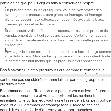
partie de ce groupe. Quelques faits à conserver à l'esprit :
En plus des produits laitiers liquides, vous pouvez profiter des
avantages des produits laitiers grâce au fromage, au fromage
blanc, au yogourt, aux gâteaux confectionnés avec du lait, aux
crèmes glacées et au lait glacé.
Si vous souffrez d'intolérance au lactose, il existe des produits de
remplacement du lait qui sont sans lactose. Certains fromages et
yogourts sont également sans lactose. Lisez l'étiquette pour vous
en assurer.
Envisagez le lait de soja et d'autres produits à base de soja comme
substituts laitiers. Mais sachez qu'ils peuvent ne pas contenir toute
la gamme des nutriments que les produits laitiers contiennent.
Bon à savoir :
D'autres produits laitiers, comme le fromage à la
crème, la crème et le beurre, ne retiennent pas le calcium. Ils ne
sont donc pas considérés comme faisant partie du groupe des
produits laitiers.
Recommandations
: Trois portions par jour vous aideront à garder
vos os en bonne santé et vous apporteront les nutriments
essentiels. Une portion équivaut à une tasse de lait, un petit pot de
yogourt ou 60 grammes de fromage fondu. Avec toutes ces
possibilités, il est facile d'obtenir votre apport quotidien.