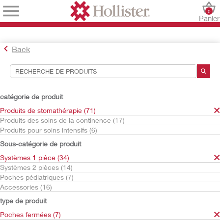
0
Panier
Back
Outils de recherche
Vos sélections:
catégorie de produit
Produits de stomathérapie
Produits de stomathérapie (71)
Systèmes 1 pièce
Produits des soins de la continence (17)
Poches fermées
Produits pour soins intensifs (6)
Moderma Flex
Sous-catégorie de produit
Votre sélection correspond à
7
résultats
Systèmes 1 pièce (34)
Trier par:
Systèmes 2 pièces (14)
Poches pédiatriques (7)
Accessories (16)
type de produit
Poches fermées (7)