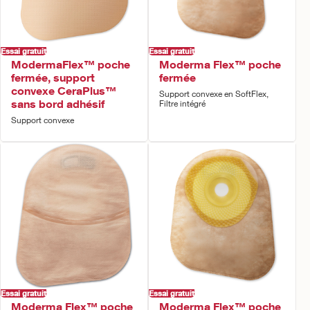
Essai gratuit
Essai gratuit
ModermaFlex™ poche
Moderma Flex™ poche
fermée, support
fermée
convexe CeraPlus™
Support convexe en SoftFlex,
sans bord adhésif
Filtre intégré
Support convexe
Essai gratuit
Essai gratuit
Moderma Flex™ poche
Moderma Flex™ poche