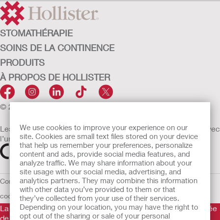
STOMATHÉRAPIE
SOINS DE LA CONTINENCE
PRODUITS
À PROPOS DE HOLLISTER
© 2026 Hollister Incorporated
We use cookies to improve your experience on our
Les dispositifs médicaux vendus dans l’UE sont marqués avec
site. Cookies are small text files stored on your device
l’un des symboles suivants selon le besoin
that help us remember your preferences, personalize
content and ads, provide social media features, and
analyze traffic. We may share information about your
site usage with our social media, advertising, and
analytics partners. They may combine this information
Conditions d'utilisation
Politique de confidentialité
Utilisation des
with other data you’ve provided to them or that
cookies
UE Avis au Dénonciateur
they’ve collected from your use of their services.
Depending on your location, you may have the right to
La Gamme de produits Hollister stomathérapie est constituée
opt out of the sharing or sale of your personal
de dispositifs d’appareillage d’une stomie permettant le