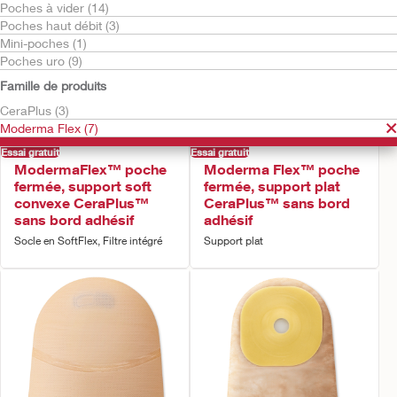
Poches à vider (14)
Poches haut débit (3)
Mini-poches (1)
Poches uro (9)
Famille de produits
CeraPlus (3)
Moderma Flex (7)
Essai gratuit
Essai gratuit
ModermaFlex™ poche
Moderma Flex™ poche
fermée, support soft
fermée, support plat
convexe CeraPlus™
CeraPlus™ sans bord
sans bord adhésif
adhésif
Socle en SoftFlex, Filtre intégré
Support plat