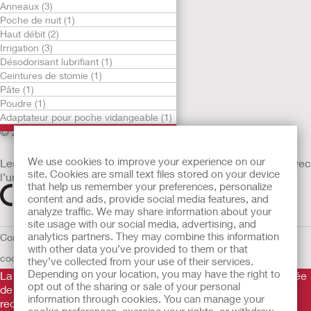
Anneaux (3)
Poche de nuit (1)
STOMATHÉRAPIE
Haut débit (2)
SOINS DE LA CONTINENCE
Irrigation (3)
Désodorisant lubrifiant (1)
PRODUITS
Ceintures de stomie (1)
À PROPOS DE HOLLISTER
Pâte (1)
Poudre (1)
Adaptateur pour poche vidangeable (1)
© 2026 Hollister Incorporated
We use cookies to improve your experience on our
Les dispositifs médicaux vendus dans l’UE sont marqués avec
site. Cookies are small text files stored on your device
l’un des symboles suivants selon le besoin
that help us remember your preferences, personalize
content and ads, provide social media features, and
analyze traffic. We may share information about your
site usage with our social media, advertising, and
analytics partners. They may combine this information
Conditions d'utilisation
Politique de confidentialité
Utilisation des
with other data you’ve provided to them or that
cookies
UE Avis au Dénonciateur
they’ve collected from your use of their services.
Depending on your location, you may have the right to
La Gamme de produits Hollister stomathérapie est constituée
opt out of the sharing or sale of your personal
de dispositifs d’appareillage d’une stomie permettant le
information through cookies. You can manage your
recueil des effluents. Il s’agit de dispositifs médicaux