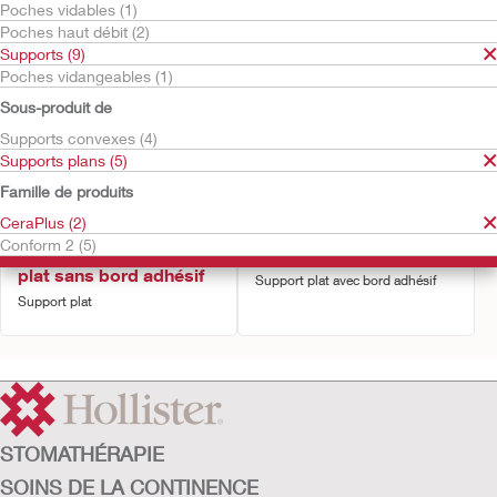
Poches vidables (1)
Poches haut débit (2)
Supports (9)
Poches vidangeables (1)
Sous-produit de
Supports convexes (4)
Supports plans (5)
Famille de produits
Essai gratuit
Essai gratuit
CeraPlus (2)
Conform 2™
Conform 2™
Conform 2 (5)
CeraPlus™ - support
CeraPlus™
plat sans bord adhésif
Support plat avec bord adhésif
Support plat
STOMATHÉRAPIE
SOINS DE LA CONTINENCE