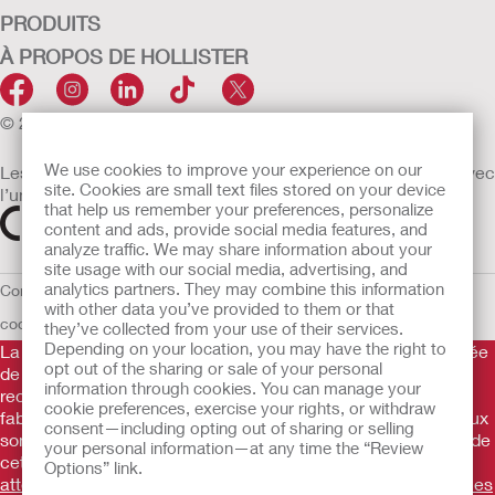
PRODUITS
À PROPOS DE HOLLISTER
© 2026 Hollister Incorporated
We use cookies to improve your experience on our
Les dispositifs médicaux vendus dans l’UE sont marqués avec
site. Cookies are small text files stored on your device
l’un des symboles suivants selon le besoin
that help us remember your preferences, personalize
content and ads, provide social media features, and
analyze traffic. We may share information about your
site usage with our social media, advertising, and
analytics partners. They may combine this information
Conditions d'utilisation
Politique de confidentialité
Utilisation des
with other data you’ve provided to them or that
cookies
UE Avis au Dénonciateur
they’ve collected from your use of their services.
Depending on your location, you may have the right to
La Gamme de produits Hollister stomathérapie est constituée
opt out of the sharing or sale of your personal
de dispositifs d’appareillage d’une stomie permettant le
information through cookies. You can manage your
recueil des effluents. Il s’agit de dispositifs médicaux
cookie preferences, exercise your rights, or withdraw
fabriqués par Hollister Incorporated. Ces dispositifs médicaux
consent—including opting out of sharing or selling
sont des produits de santé règlementés qui portent, au titre de
your personal information—at any time the “Review
cette règlementation, le marquage CE.
Consultez
Options” link.
attentivement les instructions figurant sur les notices et/ou les