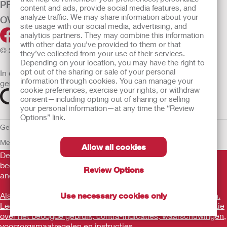
PRODUCTEN
content and ads, provide social media features, and
analyze traffic. We may share information about your
OVER ONS
site usage with our social media, advertising, and
analytics partners. They may combine this information
with other data you’ve provided to them or that
© 2026 Hollister Incorporated
they’ve collected from your use of their services.
Depending on your location, you may have the right to
opt out of the sharing or sale of your personal
In de EU verkochte medische hulpmiddelen dienen
information through cookies. You can manage your
gemarkeerd te zijn met een van de volgende symbolen
cookie preferences, exercise your rights, or withdraw
consent—including opting out of sharing or selling
your personal information—at any time the “Review
Options” link.
Gebruiksvoorwaarden
Privacybeleid
Gebruik van cookies
EU
Mededeling aan Klokkenluiders
Allow all cookies
De verstrekte informatie is geen medisch advies en is niet
bedoeld als vervanging voor het advies van uw eigen arts of
Review Options
andere zorgverlener.
Als u een medische noodsituatie ervaart, schakel een arts in.
Use necessary cookies only
Lees voor gebruik goed de gebruiksaanwijzing voor informatie
over het beoogde gebruik, contra-indicaties, waarschuwingen,
voorzorgsmaatregelen en instructies.