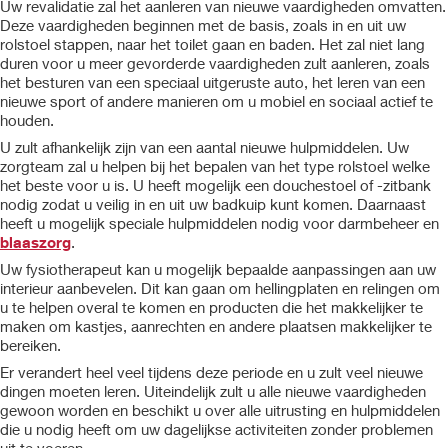
Uw revalidatie zal het aanleren van nieuwe vaardigheden omvatten.
Deze vaardigheden beginnen met de basis, zoals in en uit uw
rolstoel stappen, naar het toilet gaan en baden. Het zal niet lang
duren voor u meer gevorderde vaardigheden zult aanleren, zoals
het besturen van een speciaal uitgeruste auto, het leren van een
nieuwe sport of andere manieren om u mobiel en sociaal actief te
houden.
U zult afhankelijk zijn van een aantal nieuwe hulpmiddelen. Uw
zorgteam zal u helpen bij het bepalen van het type rolstoel welke
het beste voor u is. U heeft mogelijk een douchestoel of -zitbank
nodig zodat u veilig in en uit uw badkuip kunt komen. Daarnaast
heeft u mogelijk speciale hulpmiddelen nodig voor darmbeheer en
blaaszorg
.
Uw fysiotherapeut kan u mogelijk bepaalde aanpassingen aan uw
interieur aanbevelen. Dit kan gaan om hellingplaten en relingen om
u te helpen overal te komen en producten die het makkelijker te
maken om kastjes, aanrechten en andere plaatsen makkelijker te
bereiken.
Er verandert heel veel tijdens deze periode en u zult veel nieuwe
dingen moeten leren. Uiteindelijk zult u alle nieuwe vaardigheden
gewoon worden en beschikt u over alle uitrusting en hulpmiddelen
die u nodig heeft om uw dagelijkse activiteiten zonder problemen
uit te voeren.