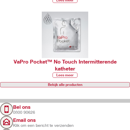
Lees meer
VaPro Pocket™ No Touch Intermitterende
katheter
Lees meer
Bekijk alle producten
Bel ons
0800 90626
Email ons
Klik om een bericht te verzenden