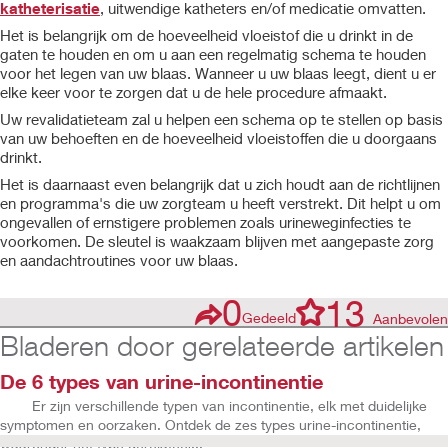
katheterisatie
, uitwendige katheters en/of medicatie omvatten.
Het is belangrijk om de hoeveelheid vloeistof die u drinkt in de
gaten te houden en om u aan een regelmatig schema te houden
voor het legen van uw blaas. Wanneer u uw blaas leegt, dient u er
elke keer voor te zorgen dat u de hele procedure afmaakt.
Uw revalidatieteam zal u helpen een schema op te stellen op basis
van uw behoeften en de hoeveelheid vloeistoffen die u doorgaans
drinkt.
Het is daarnaast even belangrijk dat u zich houdt aan de richtlijnen
en programma's die uw zorgteam u heeft verstrekt. Dit helpt u om
ongevallen of ernstigere problemen zoals
urineweginfecties te
voorkomen. De sleutel is waakzaam blijven met aangepaste zorg
en aandachtroutines voor uw blaas.
0
13
Gedeeld
Aanbevolen
Bladeren door gerelateerde artikelen
De 6 types van urine-incontinentie
Er zijn verschillende typen van incontinentie, elk met duidelijke
symptomen en oorzaken. Ontdek de zes types urine-incontinentie,
waaronder het type gerelateer...