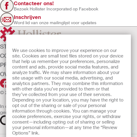
Contacteer ons!
Bezoek Hollister Incorporated op Facebook
Inschrijven
Word lid van onze mailinglijst voor updates
STOMAZORG
We use cookies to improve your experience on our
CONTINENTIEZORG
site. Cookies are small text files stored on your device
that help us remember your preferences, personalize
PRODUCTEN
content and ads, provide social media features, and
analyze traffic. We may share information about your
OVER ONS
site usage with our social media, advertising, and
analytics partners. They may combine this information
with other data you’ve provided to them or that
© 2026 Hollister Incorporated
they’ve collected from your use of their services.
Depending on your location, you may have the right to
opt out of the sharing or sale of your personal
In de EU verkochte medische hulpmiddelen dienen
information through cookies. You can manage your
gemarkeerd te zijn met een van de volgende symbolen
cookie preferences, exercise your rights, or withdraw
consent—including opting out of sharing or selling
your personal information—at any time the “Review
Options” link.