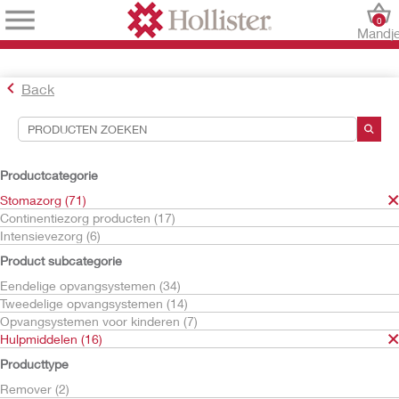
0
Mandj
Back
Hulpmiddelen voor zoekopdrachten
Uw selecties:
Productcategorie
Stomazorg
Stomazorg (71)
Hulpmiddelen
Continentiezorg producten (17)
Pasta
Intensievezorg (6)
Uw selectie komt overeen met
1
resultaten
Product subcategorie
Sorteren op:
Eendelige opvangsystemen (34)
Tweedelige opvangsystemen (14)
Opvangsystemen voor kinderen (7)
Hulpmiddelen (16)
Producttype
Remover (2)