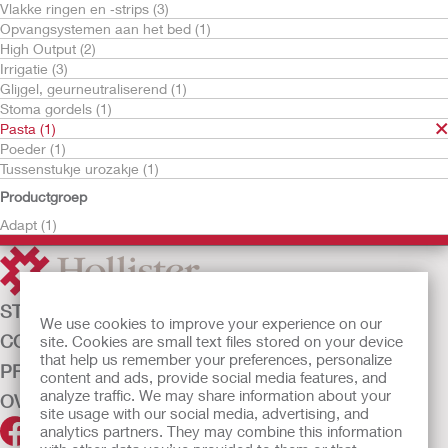
Vlakke ringen en ‑strips (3)
Opvangsystemen aan het bed (1)
High Output (2)
Irrigatie (3)
Glijgel, geurneutraliserend (1)
Stoma gordels (1)
Pasta (1)
Poeder (1)
Probeer gratis
Tussenstukje urozakje (1)
Adapt Pasta
Productgroep
Adapt (1)
STOMAZORG
We use cookies to improve your experience on our
CONTINENTIEZORG
site. Cookies are small text files stored on your device
that help us remember your preferences, personalize
PRODUCTEN
content and ads, provide social media features, and
analyze traffic. We may share information about your
OVER ONS
site usage with our social media, advertising, and
analytics partners. They may combine this information