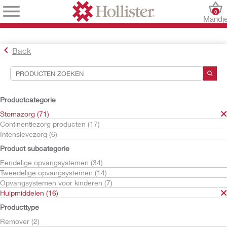
0
Mandj
Back
Hulpmiddelen voor zoekopdrachten
Uw selecties:
Productcategorie
Stomazorg
Stomazorg (71)
Hulpmiddelen
Continentiezorg producten (17)
Pasta
Intensievezorg (6)
Adapt
Product subcategorie
Uw selectie komt overeen met
1
resultaten
Eendelige opvangsystemen (34)
Sorteren op:
Tweedelige opvangsystemen (14)
Opvangsystemen voor kinderen (7)
Hulpmiddelen (16)
Producttype
Remover (2)