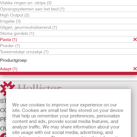
Vlakke ringen en ‑strips (3)
Opvangsystemen aan het bed (1)
High Output (2)
Irrigatie (3)
Glijgel, geurneutraliserend (1)
Stoma gordels (1)
Pasta (1)
Poeder (1)
Tussenstukje urozakje (1)
Probeer gratis
Adapt Pasta
Productgroep
Adapt (1)
STOMAZORG
We use cookies to improve your experience on our
CONTINENTIEZORG
site. Cookies are small text files stored on your device
that help us remember your preferences, personalize
PRODUCTEN
content and ads, provide social media features, and
analyze traffic. We may share information about your
OVER ONS
site usage with our social media, advertising, and