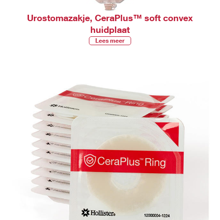
Urostomazakje, CeraPlus™ soft convex
huidplaat
Lees meer