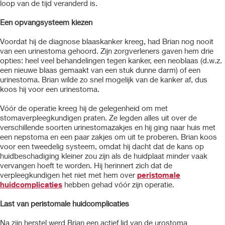
loop van de tijd veranderd is.
Een opvangsysteem kiezen
Voordat hij de diagnose blaaskanker kreeg, had Brian nog nooit
van een urinestoma gehoord. Zijn zorgverleners gaven hem drie
opties: heel veel behandelingen tegen kanker, een neoblaas (d.w.z.
een nieuwe blaas gemaakt van een stuk dunne darm) of een
urinestoma. Brian wilde zo snel mogelijk van de kanker af, dus
koos hij voor een urinestoma.
Vóór de operatie kreeg hij de gelegenheid om met
stomaverpleegkundigen praten. Ze legden alles uit over de
verschillende soorten urinestomazakjes en hij ging naar huis met
een nepstoma en een paar zakjes om uit te proberen. Brian koos
voor een tweedelig systeem, omdat hij dacht dat de kans op
huidbeschadiging kleiner zou zijn als de huidplaat minder vaak
vervangen hoeft te worden. Hij herinnert zich dat de
verpleegkundigen het niet met hem over
peristomale
huidcomplicaties
hebben gehad vóór zijn operatie.
Last van peristomale huidcomplicaties
Na zijn herstel werd Brian een actief lid van de urostoma