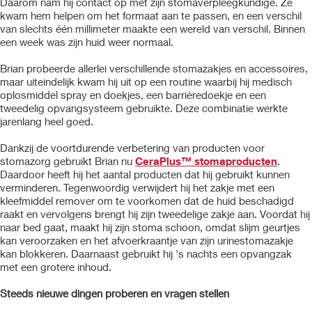
Daarom nam hij contact op met zijn stomaverpleegkundige. Ze
kwam hem helpen om het formaat aan te passen, en een verschil
van slechts één millimeter maakte een wereld van verschil. Binnen
een week was zijn huid weer normaal.
Brian probeerde allerlei verschillende stomazakjes en accessoires,
maar uiteindelijk kwam hij uit op een routine waarbij hij medisch
oplosmiddel spray en doekjes, een barrièredoekje en een
tweedelig opvangsysteem gebruikte. Deze combinatie werkte
jarenlang heel goed.
Dankzij de voortdurende verbetering van producten voor
stomazorg gebruikt Brian nu
CeraPlus™ stomaproducten
.
Daardoor heeft hij het aantal producten dat hij gebruikt kunnen
verminderen. Tegenwoordig verwijdert hij het zakje met een
kleefmiddel remover om te voorkomen dat de huid beschadigd
raakt en vervolgens brengt hij zijn tweedelige zakje aan. Voordat hij
naar bed gaat, maakt hij zijn stoma schoon, omdat slijm geurtjes
kan veroorzaken en het afvoerkraantje van zijn urinestomazakje
kan blokkeren. Daarnaast gebruikt hij 's nachts een opvangzak
met een grotere inhoud.
Steeds nieuwe dingen proberen en vragen stellen