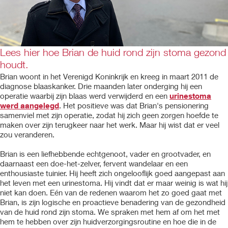
Lees hier hoe Brian de huid rond zijn stoma gezond
houdt.
Brian woont in het Verenigd Koninkrijk en kreeg in maart 2011 de
diagnose blaaskanker. Drie maanden later onderging hij een
operatie waarbij zijn blaas werd verwijderd en een
urinestoma
werd aangelegd
. Het positieve was dat Brian's pensionering
samenviel met zijn operatie, zodat hij zich geen zorgen hoefde te
maken over zijn terugkeer naar het werk. Maar hij wist dat er veel
zou veranderen.
Brian is een liefhebbende echtgenoot, vader en grootvader, en
daarnaast een doe-het-zelver, fervent wandelaar en een
enthousiaste tuinier. Hij heeft zich ongelooflijk goed aangepast aan
het leven met een urinestoma. Hij vindt dat er maar weinig is wat hij
niet kan doen. Eén van de redenen waarom het zo goed gaat met
Brian, is zijn logische en proactieve benadering van de gezondheid
van de huid rond zijn stoma. We spraken met hem af om het met
hem te hebben over zijn huidverzorgingsroutine en hoe die in de