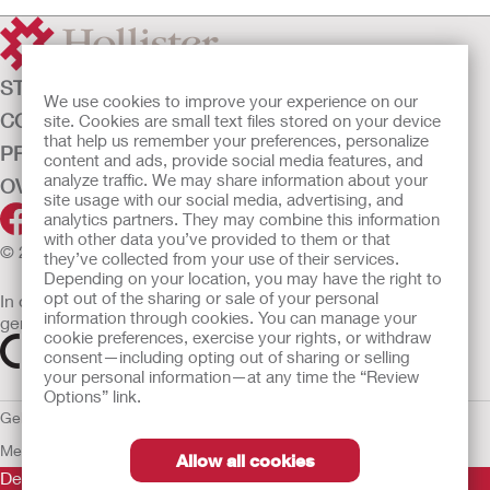
STOMAZORG
We use cookies to improve your experience on our
CONTINENTIEZORG
site. Cookies are small text files stored on your device
that help us remember your preferences, personalize
PRODUCTEN
content and ads, provide social media features, and
analyze traffic. We may share information about your
OVER ONS
site usage with our social media, advertising, and
analytics partners. They may combine this information
with other data you’ve provided to them or that
© 2026 Hollister Incorporated
they’ve collected from your use of their services.
Depending on your location, you may have the right to
opt out of the sharing or sale of your personal
In de EU verkochte medische hulpmiddelen dienen
information through cookies. You can manage your
gemarkeerd te zijn met een van de volgende symbolen
cookie preferences, exercise your rights, or withdraw
consent—including opting out of sharing or selling
your personal information—at any time the “Review
Options” link.
Gebruiksvoorwaarden
Privacybeleid
Gebruik van cookies
EU
Mededeling aan Klokkenluiders
Allow all cookies
De verstrekte informatie is geen medisch advies en is niet