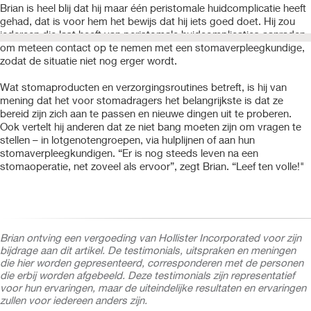
Brian is heel blij dat hij maar één peristomale huidcomplicatie heeft
gehad, dat is voor hem het bewijs dat hij iets goed doet. Hij zou
iedereen die last heeft van peristomale huidcomplicaties aanraden
om meteen contact op te nemen met een stomaverpleegkundige,
zodat de situatie niet nog erger wordt.
Wat stomaproducten en verzorgingsroutines betreft, is hij van
mening dat het voor stomadragers het belangrijkste is dat ze
bereid zijn zich aan te passen en nieuwe dingen uit te proberen.
Ook vertelt hij anderen dat ze niet bang moeten zijn om vragen te
stellen – in lotgenotengroepen, via hulplijnen of aan hun
stomaverpleegkundigen. “Er is nog steeds leven na een
stomaoperatie, net zoveel als ervoor”, zegt Brian. “Leef ten volle!"
Brian ontving een vergoeding van Hollister Incorporated voor zijn
bijdrage aan dit artikel. De testimonials, uitspraken en meningen
die hier worden gepresenteerd, corresponderen met de personen
die erbij worden afgebeeld. Deze testimonials zijn representatief
voor hun ervaringen, maar de uiteindelijke resultaten en ervaringen
zullen voor iedereen anders zijn.