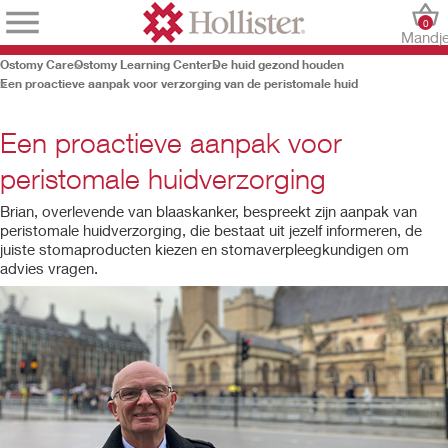
0
Mandj
Ostomy Care
Ostomy Learning Center
De huid gezond houden
Een proactieve aanpak voor verzorging van de peristomale huid
Een proactieve aanpak voor
peristomale huidverzorging
Brian, overlevende van blaaskanker, bespreekt zijn aanpak van
peristomale huidverzorging, die bestaat uit jezelf informeren, de
juiste stomaproducten kiezen en stomaverpleegkundigen om
advies vragen.