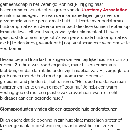
gemeenschap in het Verenigd Koninkrijk; hij ging naar
bijeenkomsten van de steungroep van de
Urostomy Association
en informatiedagen. Eén van de informatiedagen ging over de
gezondheid van de peristomale huid. Hij leerde over peristomale
huidcomplicaties en de enorme impact die deze kunnen hebben op
iemands kwaliteit van leven, zowel fysiek als mentaal. Hij was
geschokt door sommige foto's van peristomale huidcomplicaties
die hij te zien kreeg, waardoor hij nog vastberadener werd om ze te
voorkomen.
Helaas begon Brian last te krijgen van een pijnlijke huid rondom zijn
stoma. Zijn huid was rood en jeukte, maar hij kon er niet aan
krabben, omdat de irritatie onder zijn huidplaat zat. Hij vergelijkt de
problemen met de huid rond zijn stoma met optimale
groeiomstandigheden bij het tuinieren. "Het deed me denken aan
tuinieren en het telen van dingen" zegt hij. "Je hebt een warm,
vochtig gebied met een plastic zak eroverheen, wat niet echt
bijdraagt aan een gezonde huid."
Stomaproducten vinden die een gezonde huid ondersteunen
Brian dacht dat de opening in zijn huidplaat misschien groter of
kleiner gemaakt moest worden, maar hij wist het niet zeker.